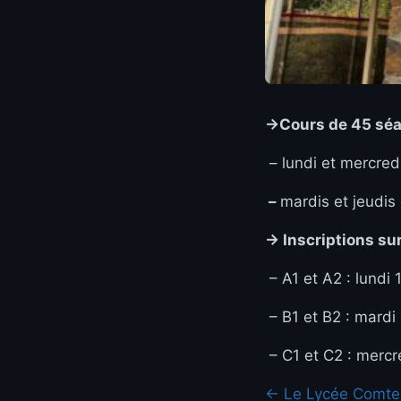
->
Cours de 45 sé
– lundi et mercre
–
mardis et jeudis
-> Inscriptions s
– A1 et A2 : lundi
– B1 et B2 : mardi
– C1 et C2 : mercr
← Le Lycée Comte d